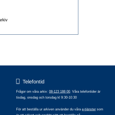
arkiv
Telefontid
Frågor om våra arkiv: 
08-123 188 00
. Våra telefontider är 
tisdag, onsdag och torsdag kl 9:30-10:30
För att beställa ur arkiven använder du våra 
e-tjänster
 som 