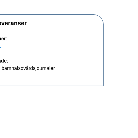
veranser
er:
1
de:
 barnhälsovårdsjournaler