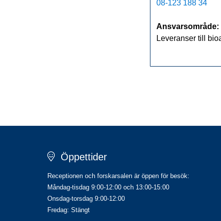
08-123 188 34
Ansvarsområde:
Leveranser till bio
Öppettider
Receptionen och forskarsalen är öppen för besök:
Måndag-tisdag 9:00-12:00 och 13:00-15:00
Onsdag-torsdag 9:00-12:00
Fredag: Stängt