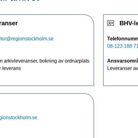
ranser
BHV-le
ultur@regionstockholm.se
Telefonnumm
08-123 188 7
 arkivleveranser, bokning av ordnarplats
Ansvarsområ
r leverans
Leveranser av
egionstockholm.se