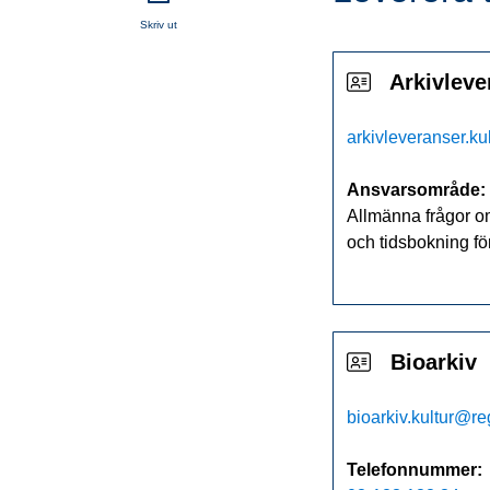
Skriv ut
Arkivleve
arkivleveranser.k
Ansvarsområde:
Allmänna frågor om
och tidsbokning fö
Bioarkiv
bioarkiv.kultur@r
Telefonnummer: