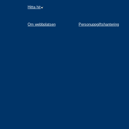
Länk till annan webbplats.
Hitta hit
Om webbplatsen
Personuppgiftshantering