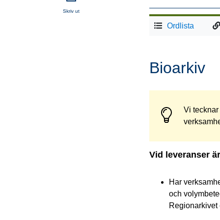
Skriv ut
Ordlista
Bioarkiv
Vi tecknar
verksamhet
Vid leveranser är
Har verksamhet
och volymbetec
Regionarkivet 