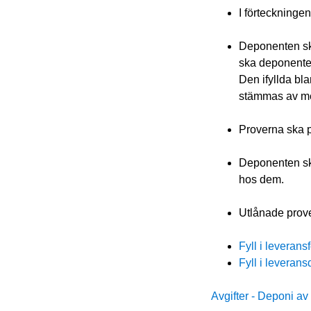
I förteckningen
Deponenten ska
ska deponenten
Den ifyllda bla
stämmas av med
Proverna ska p
Deponenten sk
hos dem.
Utlånade prove
Fyll i leverans
Fyll i leverans
Avgifter - Deponi av